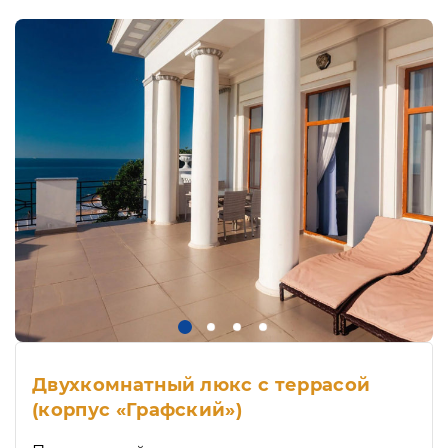
Двухкомнатный люкс с террасой
(корпус «Графский»)